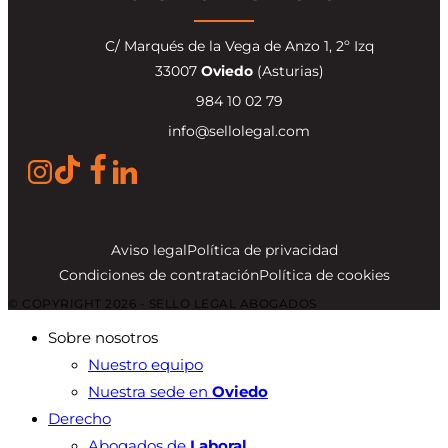
C/ Marqués de la Vega de Anzo 1, 2º Izq
33007
Oviedo
(Asturias)
984 10 02 79
info@sellolegal.com
Aviso legal
Política de privacidad
Condiciones de contratación
Política de cookies
© COPYRIGHT 2026 - SELLO LEGAL ABOGADOS
Sobre nosotros
Nuestro equipo
Nuestra sede en
Oviedo
Derecho
Abogados de
Laboral