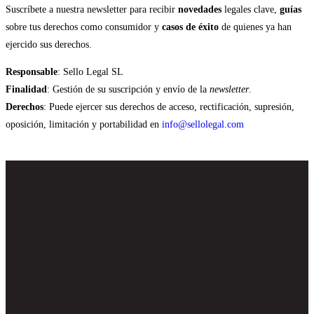
Suscríbete a nuestra newsletter para recibir
novedades
legales clave,
guías
sobre tus derechos como consumidor y
casos de éxito
de quienes ya han
ejercido sus derechos.
Responsable
: Sello Legal SL
Finalidad
: Gestión de su suscripción y envío de la
newsletter
.
Derechos
: Puede ejercer sus derechos de acceso, rectificación, supresión,
oposición, limitación y portabilidad en
info@sellolegal.com