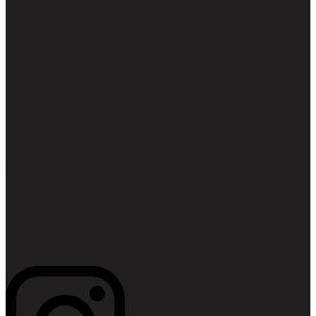
Blog
Noticias Jurídicas
Reclamación de Tarjetas Revolving
Denuncia por Phishing Bancario
Ley de Segunda Oportunidad
Reclamación de Gastos de Hipoteca
Incapacidades Laborales
Mi cuenta
NUESTRO DESPACHO
C/ Marqués de la Vega de Anzo 1, 2º Izq
33007
Oviedo
(Asturias)
984 10 02 79
info@sellolegal.com