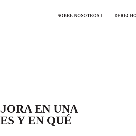
SOBRE NOSOTROS
DERECH
BLOG JURÍDICO
á revisado por abogados profesionales en la materia.
EJORA EN UNA
ES Y EN QUÉ