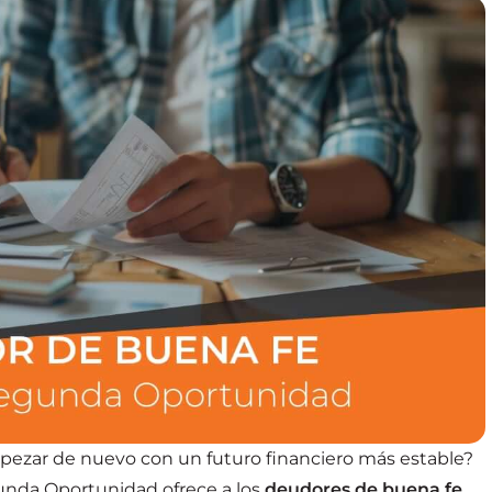
mpezar de nuevo con un futuro financiero más estable?
unda Oportunidad ofrece a los
deudores de buena fe
.